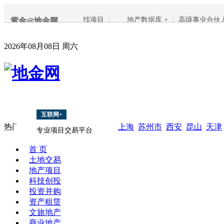
找项目
地产数据库 +
高级事业合伙
紫金@地金网
2026年08月08日 周六
互联网+
热门搜索：
8亿
酒店
2.5
3.5亿
上海
苏州市
西安
昆山
天津
专业项目交易平台
首 页
土地交易
地产项目
科技创投
投资并购
资产租赁
文旅地产
商业地产