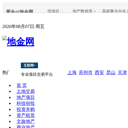
找项目
地产数据库 +
高级事业合伙
紫金@地金网
2026年08月07日 周五
互联网+
热门搜索：
8亿
酒店
2.5
3.5亿
上海
苏州市
西安
昆山
天津
专业项目交易平台
首 页
土地交易
地产项目
科技创投
投资并购
资产租赁
文旅地产
商业地产