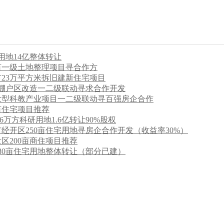
用地14亿整体转让
0亩一级土地整理项目寻合作方
23万平方米拆旧建新住宅项目
亩棚户区改造一二级联动寻求合作开发
亩大型科教产业项目一二级联动寻百强房企合作
亩住宅项目推荐
6万方科研用地1.6亿转让90%股权
经开区250亩住宅用地寻房企合作开发（收益率30%）
区200亩商住项目推荐
80亩住宅用地整体转让（部分已建）