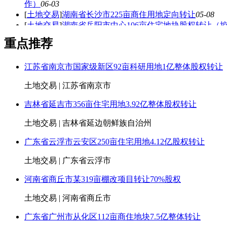
作）
06-03
[
土地交易
]
湖南省长沙市225亩商住用地定向转让
05-08
[
土地交易
]
湖南省岳阳市中心106亩住宅地块股权转让（
合作开发）
11-30
重点推荐
[
土地交易
]
湖南省岳阳市主城区60亩住宅用地（棚改项目）
10-11
江苏省南京市国家级新区92亩科研用地1亿整体股权转让
[
土地交易
]
湖南省岳阳市11块住宅地块摘牌合作
09-30
土地交易 | 江苏省南京市
[
土地交易
]
湖南岳阳25亩某商住两用土地6888万转让
01-06
[
土地交易
]
湖南省某国家级开发区内300亩住宅地块转让
0
吉林省延吉市356亩住宅用地3.92亿整体股权转让
土地交易 | 吉林省延边朝鲜族自治州
广东省云浮市云安区250亩住宅用地4.12亿股权转让
土地交易 | 广东省云浮市
河南省商丘市某319亩棚改项目转让70%股权
土地交易 | 河南省商丘市
广东省广州市从化区112亩商住地块7.5亿整体转让