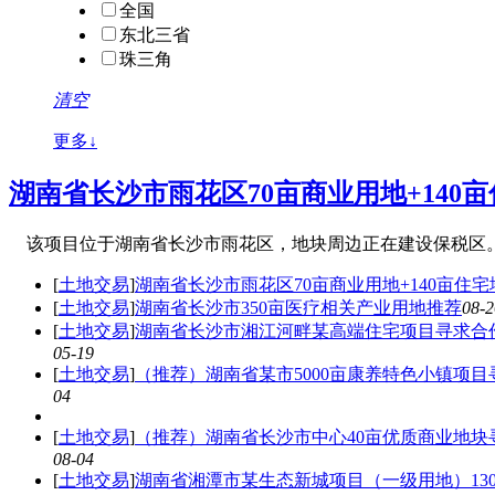
全国
东北三省
珠三角
清空
更多↓
湖南省长沙市雨花区70亩商业用地+140
该项目位于湖南省长沙市雨花区，地块周边正在建设保税区。
[
土地交易
]
湖南省长沙市雨花区70亩商业用地+140亩住
[
土地交易
]
湖南省长沙市350亩医疗相关产业用地推荐
08-2
[
土地交易
]
湖南省长沙市湘江河畔某高端住宅项目寻求合
05-19
[
土地交易
]
（推荐）湖南省某市5000亩康养特色小镇项目
04
[
土地交易
]
（推荐）湖南省长沙市中心40亩优质商业地块
08-04
[
土地交易
]
湖南省湘潭市某生态新城项目（一级用地）130